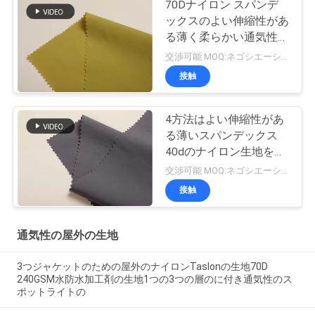
70Dナイロン スパンデ
ックスのよい伸縮性があ
る薄く柔らかい通気性の
生地
交渉可能 MOQ:ネゴシエーション
接触
4方法はよい伸縮性があ
る薄いスパンデックス
40dのナイロン生地を伸
ばす
交渉可能 MOQ:ネゴシエーション
接触
通気性の屋外の生地
3つジャケットのための屋外のナイロンTaslonの生地70D
240GSM水防水加工剤の生地1つの3つの層のに付き通気性のス
ポットライトの