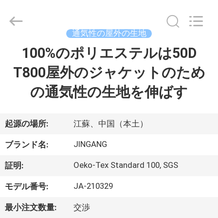
©
2018
-
2026
Suzhou
通気性の屋外の生地
Jingang
Textile
100%のポリエステルは50D
家
Co.,Ltd.
All
Rights
T800屋外のジャケットのため
Reserved.
プ
の通気性の生地を伸ばす
ロ
ダ
起源の場所:
江蘇、中国（本土）
ク
JINGANG
ブランド名:
ト
Oeko-Tex Standard 100, SGS
証明:
JA-210329
モデル番号:
私
最小注文数量:
交渉