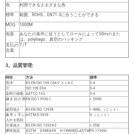
色
利用できるさまざまな色
地
標準
範囲、ROHS、EN71-3に合うことができる
MOQ
1000M
図
包装
あなたの条件に従うとしてロールによって50mのまた
は、polybags、真空のパッキング
支払の
T/T
PRIVACY
言葉
POLICY
3。
品質管理:
特性
方法
標準
洗浄
BS EN ISO 105 C06テストA.C.
3-4
汗
ISO 105 E04
3-4
染料の移動
AATCC 163
3-4
継ぎ目の滑
EN ISO 13936-1
> 200N
り
破烈強さ
BS EN ISO 13938
> 40BL （ニット）
素早く手に
ASTM-D-3939
4 （ニット）
入れる抵抗
引張強さ
BS EN ISO 13934-2
> 35bl
摩耗抵抗
ASTM D3884-09 H-18WHEELASTM
PU >1500r