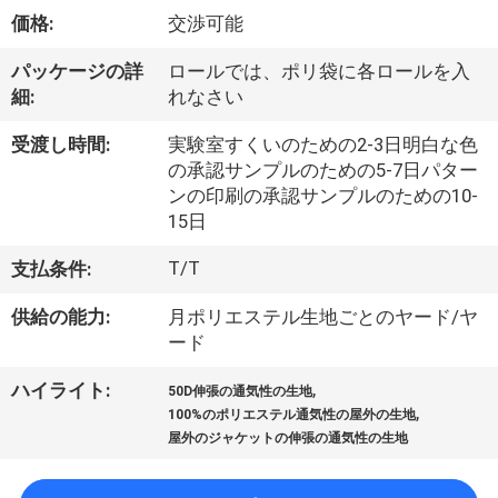
達
価格:
交渉可能
に
パッケージの詳
ロールでは、ポリ袋に各ロールを入
つ
細:
れなさい
い
受渡し時間:
実験室すくいのための2-3日明白な色
て
の承認サンプルのための5-7日パター
ンの印刷の承認サンプルのための10-
15日
工
T/T
支払条件:
場
供給の能力:
月ポリエステル生地ごとのヤード/ヤ
旅
ード
行
,
ハイライト:
50D伸張の通気性の生地
,
100%のポリエステル通気性の屋外の生地
屋外のジャケットの伸張の通気性の生地
品