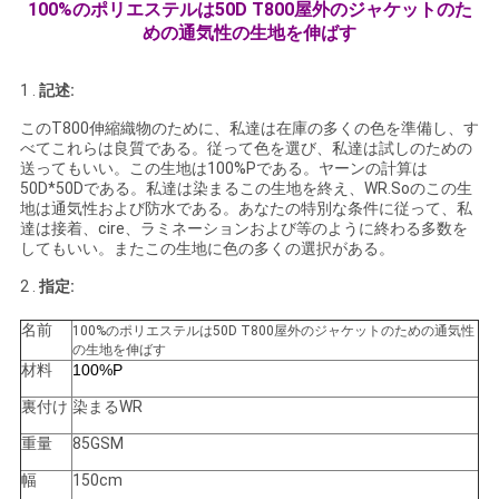
100%のポリエステルは50D T800屋外のジャケットのた
い
めの通気性の生地を伸ばす
1 .
記述:
ニ
このT800伸縮織物のために、私達は在庫の多くの色を準備し、す
べてこれらは良質である。従って色を選び、私達は試しのための
ュ
送ってもいい。この生地は100%Pである。ヤーンの計算は
50D*50Dである。私達は染まるこの生地を終え、WR.Soのこの生
ー
地は通気性および防水である。あなたの特別な条件に従って、私
達は接着、cire、ラミネーションおよび等のように終わる多数を
ス
してもいい。またこの生地に色の多くの選択がある。
2 .
指定:
場
名前
100%のポリエステルは50D T800屋外のジャケットのための通気性
の生地を伸ばす
合
材料
100%P
裏付け
染まるWR
COMPANY
重量
85GSM
NEWS
幅
150cm