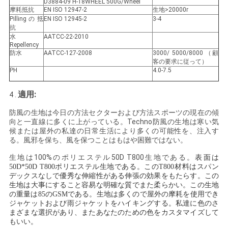
D3884-09 H-18WHEEL 500G/Wheel
摩耗抵抗
EN ISO 12947-2
生地>20000r
Pillingの抵
EN ISO 12945-2
3-4
抗
水
AATCC-22-2010
Repellency
防水
AATCC-127-2008
3000/ 5000/8000 （顧
客の要求に従って）
PH
4.0-7.5
適用:
4 .
防風の生地は今日の方法セクターおよび方法スポーツの現在の傾
向と一直線に多くに上がっている。Techno防風の生地は寒い気
候または屋外の私達の日常生活により多くの可能性を、注入す
る。風邪を保ち、風を保つことはもはや困難ではない。
生地は100%のポリエステル50D T800生地である。
表面は
50D*50D T800ポリエステル生地である。このT800材料はスパン
デックスなしで優秀な伸縮性がある伸張の効果をもたらす。この
生地は大事にすること容易な明確な質でまた柔らかい。この生地
の重量は85のGSMである。生地は多くので屋外の摩耗を使用でき
ジャケットおよび雨ジャケットをハイキングする。私達に色のさ
まざまな選択があり、またあなたのための色をカスタマイズして
もいい。