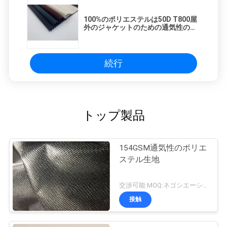
100%のポリエステルは50D T800屋
外のジャケットのための通気性の生
地を伸ばす
続行
トップ製品
154GSM通気性のポリエ
ステル生地
交渉可能 MOQ:ネゴシエーション
接触