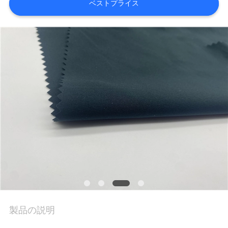
質
ベストプライス
管
理
私
達
に
連
絡
し
な
製品の説明
さ