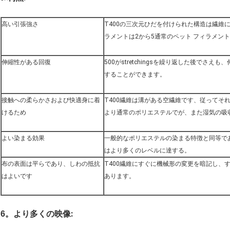
高い引張強さ
T400の三次元ひだを付けられた構造は繊維に
ラメントは2から5通常のペット フィラメン
伸縮性がある回復
500がstretchingsを繰り返した後でさ
することができます。
接触への柔らかさおよび快適身に着
T400繊維は溝がある空繊維です、従ってそ
けるため
より通常のポリエステルでが、また湿気の吸
よい染まる効果
一般的なポリエステルの染まる特徴と同等で
はより多くのレベルに達する。
布の表面は平らであり、しわの抵抗
T400繊維にすぐに機械形の変更を暗記し、
はよいです
あります。
:
6。
より多くの映像