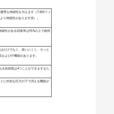
優秀な伸縮性を与えます（T400フィ
トより伸縮性があります倍）。
えも、伸縮性がある回復率は95%の上で維持
れはだけでなく、扱いにくく、そっと
収および汗機能があります。
ある色固着は4つことができますまた
すぐに外的な圧力の下で消える機能が