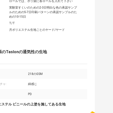
ロールでは、ポリ袋に各ロールを入れて下さい
実験室すくいのための2-3日明白な色の承認サンプ
ルのための5-7日印刷パターンの承認サンプルのた
めの10-15日
T/T
月ポリエステル生地ごとのヤード/ヤード
Taslonの通気性の生地
218のGSM
チャ:
綿感じ
PD
エステル ビニールの上塗を施してある生地