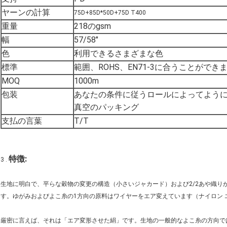
ヤーンの計算
75D+85D*50D+75D T400
重量
218のgsm
幅
57/58"
色
利用できるさまざまな色
標準
範囲、ROHS、EN71-3に合うことができ
MOQ
1000m
包装
あなたの条件に従うロールによってように50
真空のパッキング
支払の言葉
T/T
特徴:
3 .
生地に明白で、平らな穀物の変更の構造（小さいジャカード）および2/2あや織りがあり
す。ゆがみおよびよこ糸の1方向の原料はワイヤーをエア変えています（ナイロン 
厳密に言えば、それは「エア変形させた絹」です。生地の一般的なよこ糸の方向では