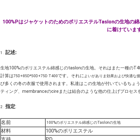
100%PはジャケットのためのポリエステルTaslonの生地の
に着けていま
記述:
1 .
生地100%のポリエステル綿感じのtaslonの生地。それはまた一種のT
計算は
です。それに
75D+85D*50D+75D T400
よいがありま効果および快適な
び多くの冬の衣服で使用されます。私達はこの生地が付いているちょう
ティング、membranceのcireまたは結合のような他の仕上げプロセ
指定
:
2 .
名前
100%のポリエステル綿感じのTaslonの生地
材料
100%のポリエステル
支持
PD