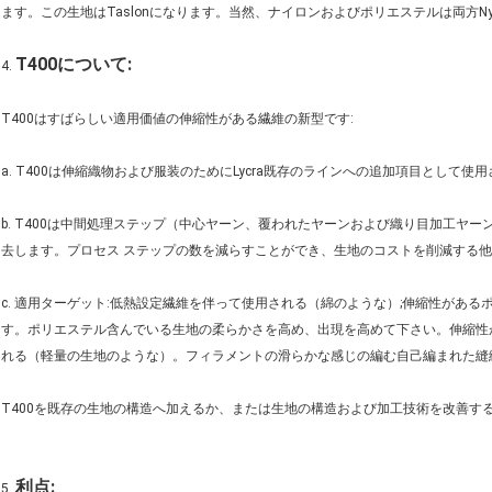
ます。この生地はTaslonになります。当然、ナイロンおよびポリエステルは両方Nylon
T400について:
4.
T400はすばらしい適用価値の伸縮性がある繊維の新型です:
a. T400は伸縮織物および服装のためにLycra既存のラインへの追加項目として使
b. T400は中間処理ステップ（中心ヤーン、覆われたヤーンおよび織り目加工ヤ
去します。プロセス ステップの数を減らすことができ、生地のコストを削減する他
c. 適用ターゲット:低熱設定繊維を伴って使用される（綿のような）;伸縮性がある
す。ポリエステル含んでいる生地の柔らかさを高め、出現を高めて下さい。伸縮性
れる（軽量の生地のような）。フィラメントの滑らかな感じの編む自己編まれた縫
T400を既存の生地の構造へ加えるか、または生地の構造および加工技術を改善する
利点:
5.