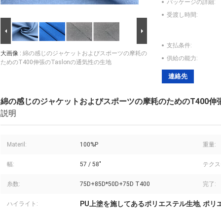
パッケージの詳細:
受渡し時間:
支払条件:
大画像 :
綿の感じのジャケットおよびスポーツの摩耗の
供給の能力:
ためのT400伸張のTaslonの通気性の生地
連絡先
綿の感じのジャケットおよびスポーツの摩耗のためのT400伸張の
説明
Materil:
100%P
重量:
幅:
57 / 58"
テクス
糸数:
75D+85D*50D+75D T400
完了:
PU上塗を施してあるポリエステル生地
ポリ
ハイライト:
,