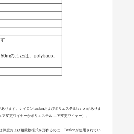
ます
mのまたは、polybags、
ます。ナイロンtaslonおよびポリエステルtaslonがありま
エア変更ワイヤーかポリエステル エア変更ワイヤー）。
緯度および粗穀物様式を形作るのに、Taslonが使用されてい