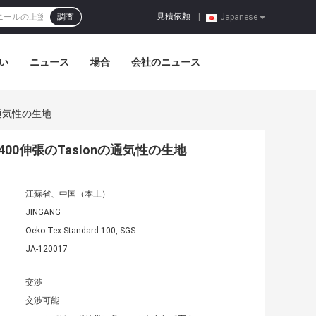
見積依頼
調査
|
Japanese
い
ニュース
場合
会社のニュース
通気性の生地
0伸張のTaslonの通気性の生地
江蘇省、中国（本土）
JINGANG
Oeko-Tex Standard 100, SGS
JA-120017
交渉
交渉可能