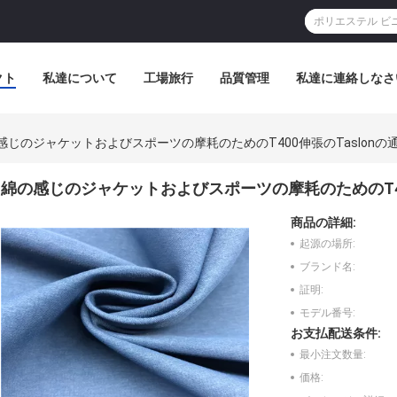
クト
私達について
工場旅行
品質管理
私達に連絡しなさ
感じのジャケットおよびスポーツの摩耗のためのT400伸張のTaslonの
綿の感じのジャケットおよびスポーツの摩耗のためのT40
商品の詳細:
起源の場所:
ブランド名:
証明:
モデル番号:
お支払配送条件:
最小注文数量:
価格: