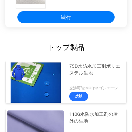
外の生地
続行
トップ製品
75D水防水加工剤ポリエ
ステル生地
交渉可能 MOQ:ネゴシエーション
接触
110G水防水加工剤の屋
外の生地