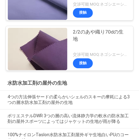
交渉可能 MOQ:ネゴシエーション
接触
2/2のあや織り70dの生
地
交渉可能 MOQ:ネゴシエーション
接触
水防水加工剤の屋外の生地
4つの方法伸張ヤードの柔らかいシェルのスキーの摩耗による3
つの層水防水加工剤の屋外の生地
ポリエステルDWR 3つの層の高い流体静力学の軟水の防水加工
剤の屋外スポーツによってはジャケットの生地が雨が降る
100%ナイロンTaslon水防水加工剤屋外ギヤ生地白いPUのコー