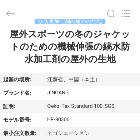
©
2018
-
2025
Suzhou
水防水加工剤の屋外の生地
Jingang
Textile
屋外スポーツの冬のジャケッ
家
Co.,Ltd.
All
Rights
トのための機械伸張の縞水防
Reserved.
プ
水加工剤の屋外の生地
ロ
ダ
起源の場所:
江蘇省、中国（本土）
ク
JINGANG
ブランド名:
ト
Oeko-Tex Standard 100, SGS
証明:
HF-80306
モデル番号:
私
最小注文数量:
ネゴシエーション