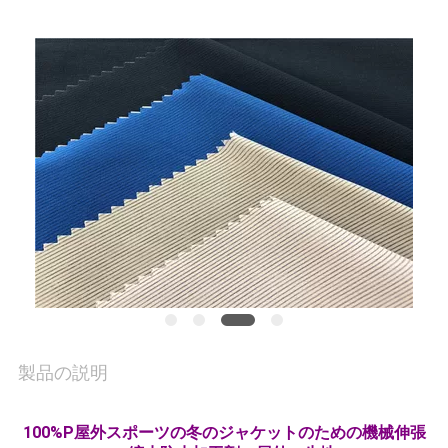
質
管
理
私
達
に
連
絡
し
製品の説明
な
100%P屋外スポーツの冬のジャケットのための機械伸張
さ