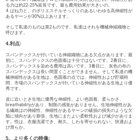
る力は約22-25%延長です。最も費用効果が大きいの。
4. ばね力と、のポリエステルそっくりのあるいわゆる高伸縮性が
あるヤーンが30%以上あります。
そして私達のものは第2ものです。私達はそれを機械伸縮織物と
呼びます。
4.利点:
スパンデックスが付いている伸縮織物にある欠点があります。最
初に、スパンデックスの色固着は十分ではないです。2番目に、
スパンデックスを染める費用は高いです。3番目に、灰色の布の
スパンデックスは長い間置くことができません。そして私達の機
械伸縮性がある生地は、色固着の点では、伸縮性および貯蔵時
間、市場のスパンデックスが付いている伸縮性がある生地より優
秀です。
皮に近いとき生地に優秀な伸縮性、よい色固着、柔らかさ、
breathabilityがあり、制限の感覚がありません。生地伸縮性があ
る繊維はの伸縮性、伸縮性があるヤーンの破損の損失のような欠
陥に傾向があり膨張、生地にまたよい柔軟性および減少がありま
す。性は、衣服洗濯でき、耐久、しわを寄せられない、快適およ
び滑らか。
:
5。
より多くの映像