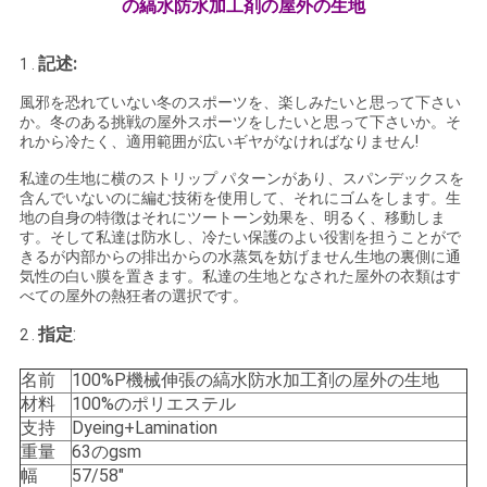
の縞水防水加工剤の屋外の生地
い
記述:
1 .
風邪を恐れていない冬のスポーツを、楽しみたいと思って下さい
ニ
か。冬のある挑戦の屋外スポーツをしたいと思って下さいか。そ
れから冷たく、適用範囲が広いギヤがなければなりません!
ュ
私達の生地に横のストリップ パターンがあり、スパンデックスを
ー
含んでいないのに編む技術を使用して、それにゴムをします。生
地の自身の特徴はそれにツートーン効果を、明るく、移動しま
ス
す。そして私達は防水し、冷たい保護のよい役割を担うことがで
きるが内部からの排出からの水蒸気を妨げません生地の裏側に通
気性の白い膜を置きます。私達の生地となされた屋外の衣類はす
べての屋外の熱狂者の選択です。
場
指定
:
2 .
合
名前
100%P機械伸張の縞水防水加工剤の屋外の生地
材料
100%のポリエステル
支持
Dyeing+Lamination
COMPANY
重量
63のgsm
NEWS
幅
57/58"