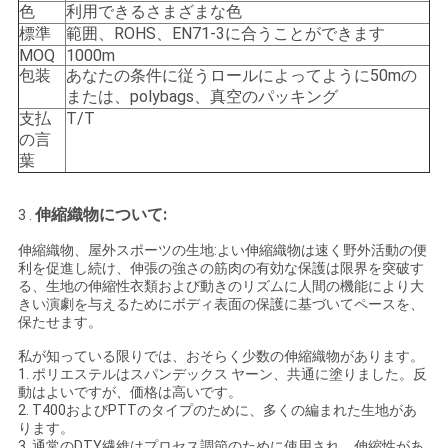
色
利用できるさまざまな色
標準
範囲、ROHS、EN71-3に合うことができます
地
MOQ
1000m
包装
あなたの条件に従うロールによってように50mの
図
または、polybags、真空のパッキング
支払
T/T
の言
PRIVACY
葉
POLICY
伸縮織物について:
3 .
伸縮織物、屋外スポーツの生地:よい伸縮織物は速く野外活動の便
利を促進し続け、伸張の強さの筋肉の有効な保護は限界を突破す
る、生地の伸縮性衣類および動きのリズムに人間の機能により大
きい演劇を与えるためにボディ表面の保護に基づいてペースを、
保たせます。
私が知っている限りでは、おそらく少数の伸縮織物があります。
1. ポリエステルはスパンデックス ヤーン、共通に塗りました。反
動はよいですが、価格は高いです。
2. T400およびPTTのタイプのために、多くの編まれた生地があ
ります。
3. 通常のDTY繊維はプロセス調節のために使用され、伸縮性があ