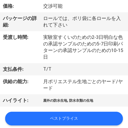
達
価格:
交渉可能
に
パッケージの詳
ロールでは、ポリ袋に各ロールを入
つ
細:
れて下さい
い
受渡し時間:
実験室すくいのための2-3日明白な色
て
の承認サンプルのための5-7日印刷パ
ターンの承認サンプルのための10-15
日
工
T/T
支払条件:
場
供給の能力:
月ポリエステル生地ごとのヤード/ヤ
旅
ード
行
,
ハイライト:
屋外の防水生地
防水衣類の生地
品
ベストプライス