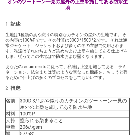
オンのツートーン一見の屋外の上塗を施してある防水生
い
地
記述:
1 .
ニ
生地は1種類のあや織りの特別なカチオンの屋外の生地です。そ
の内容は100%Pです。その計算は
300D*150D*2.
です
。
それは通
ュ
常ジャケット、ジャケットおよび多くの冬の衣服で使用されま
す。私達は
それのちょうど染めおよび上塗を施してある仕上げを
ー
しま、従ってこの生地はで防水および堅くなります。
ス
あなたのrequirmentsに従って、私達は上塗を施してある、ラミ
ネーション、結合または等のような異なった機能を、ちょうど得
るために仕上げの多くのプロセスをしてもいいです。
場
指定
:
2 .
合
名前
300D 3/1あや織りのカチオンのツートーン一見の
屋外の上塗を施してある防水生地
材料
100%P
COMPANY
支持
塗られる染まること
重量
206のgsm
NEWS
幅
57/58"