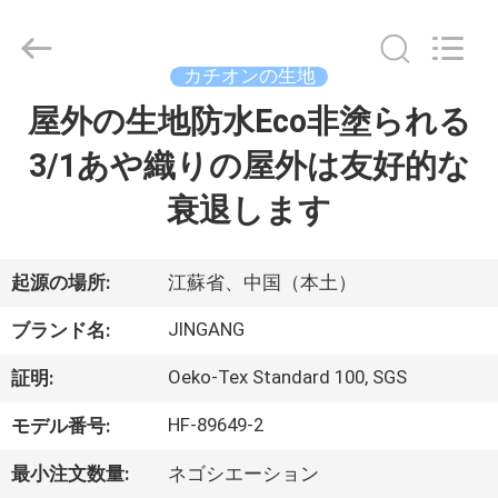
©
2018
-
2026
Suzhou
カチオンの生地
Jingang
Textile
屋外の生地防水Eco非塗られる
家
Co.,Ltd.
All
Rights
3/1あや織りの屋外は友好的な
Reserved.
プ
衰退します
ロ
ダ
起源の場所:
江蘇省、中国（本土）
ク
JINGANG
ブランド名:
ト
Oeko-Tex Standard 100, SGS
証明:
HF-89649-2
モデル番号:
私
最小注文数量:
ネゴシエーション