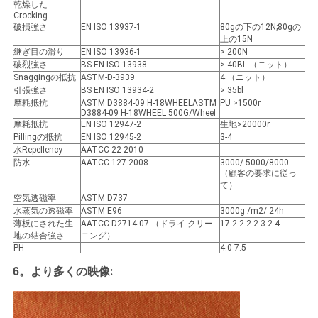
乾燥した
Crocking
破損強さ
EN ISO 13937-1
80gの下の12N;80gの
上の15N
継ぎ目の滑り
EN ISO 13936-1
> 200N
破烈強さ
BS EN ISO 13938
> 40BL （ニット）
Snaggingの抵抗
ASTM-D-3939
4 （ニット）
引張強さ
BS EN ISO 13934-2
> 35bl
摩耗抵抗
ASTM D3884-09 H-18WHEELASTM
PU >1500r
D3884-09 H-18WHEEL 500G/Wheel
摩耗抵抗
EN ISO 12947-2
生地>20000r
Pillingの抵抗
EN ISO 12945-2
3-4
水Repellency
AATCC-22-2010
防水
AATCC-127-2008
3000/ 5000/8000
（顧客の要求に従っ
て）
空気透磁率
ASTM D737
水蒸気の透磁率
ASTM E96
3000g /m2/ 24h
薄板にされた生
AATCC-D2714-07 （ドライ クリー
17.2-2.2-2.3-2.4
地の結合強さ
ニング）
PH
4.0-7.5
:
6。
より多くの映像