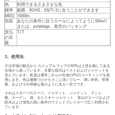
色
利用できるさまざまな色
標準
範囲、ROHS、EN71-3に合うことができます
地
MOQ
1000m
包装
あなたの条件に従うロールによってように50mの
図
または、polybags、真空のパッキング
支払
T/T
の言
PRIVACY
葉
POLICY
3。使用法:
方法市場の観点から:カジュアル ウェアの50%は上塗を施してある
生地から成っています。主要な様式はベストおよびジャケットを
含んでいます。私達は通常これらの生地のPUのコーティングを使
用します。色は優雅つけがちそこに淡いブルー、薄い灰色、等薄
紫、およびそれ明確な風のように見え一目でです。
それはスポーツのスーツ、ジャケット、ジャケット、テント、
靴、カーテン、袋、またスキー ジャケット、登山のスーツおよび
防水および湿気の高い条件のウインドブレイカーで広く利用され
ています。