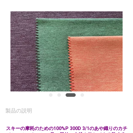
質
管
理
私
達
に
連
絡
し
製品の説明
な
スキーの摩耗のための100%P 300D 3/1のあや織りのカチ
さ