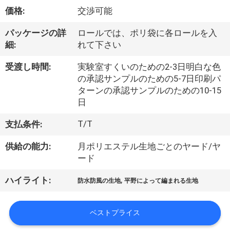
達
価格:
交渉可能
に
パッケージの詳
ロールでは、ポリ袋に各ロールを入
つ
細:
れて下さい
い
受渡し時間:
実験室すくいのための2-3日明白な色
て
の承認サンプルのための5-7日印刷パ
ターンの承認サンプルのための10-15
日
工
T/T
支払条件:
場
供給の能力:
月ポリエステル生地ごとのヤード/ヤ
旅
ード
行
,
ハイライト:
防水防風の生地
平野によって編まれる生地
品
ベストプライス