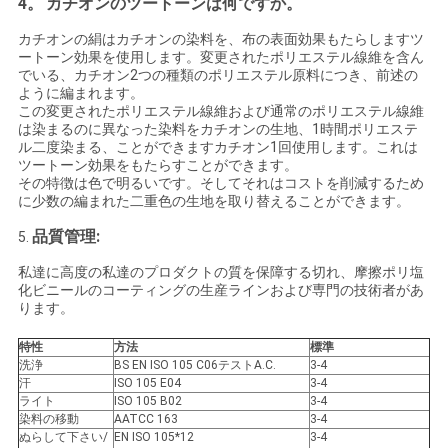
4。
カチオンのツートーンは何ですか。
カチオンの絹はカチオンの染料を、布の表面効果もたらしますツ
ートーン効果を使用します。変更されたポリエステル線維を含ん
でいる、カチオン2つの種類のポリエステル原料につき、前述の
ように編まれます。
この変更されたポリエステル線維および通常のポリエステル線維
は染まるのに異なった染料をカチオンの生地、1時間ポリエステ
ル二度染まる、ことができますカチオン1回使用します。これは
ツートーン効果をもたらすことができます。
その特徴は色で明るいです。そしてそれはコストを削減するため
に少数の編まれた二重色の生地を取り替えることができます。
品質管理:
5.
私達に高度の私達のプロダクトの質を保障する切れ、摩擦ポリ塩
化ビニールのコーティングの生産ラインおよび専門の技術者があ
ります。
特性
方法
標準
洗浄
BS EN ISO 105 C06テストA.C.
3-4
汗
ISO 105 E04
3-4
ライト
ISO 105 B02
3-4
染料の移動
AATCC 163
3-4
ぬらして下さい/
EN ISO 105*12
3-4