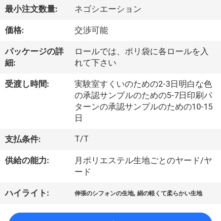
達
最小注文数量:
ネゴシエーション
に
価格:
交渉可能
つ
パッケージの詳
ロールでは、ポリ袋に各ロールを入
い
細:
れて下さい
て
受渡し時間:
実験室すくいのための2-3日明白な色
の承認サンプルのための5-7日印刷パ
ターンの承認サンプルのための10-15
工
日
場
T/T
支払条件:
旅
供給の能力:
月ポリエステル生地ごとのヤード/ヤ
行
ード
,
ハイライト:
伸張のシフォンの生地
絹の軽くて柔らかい生地
品