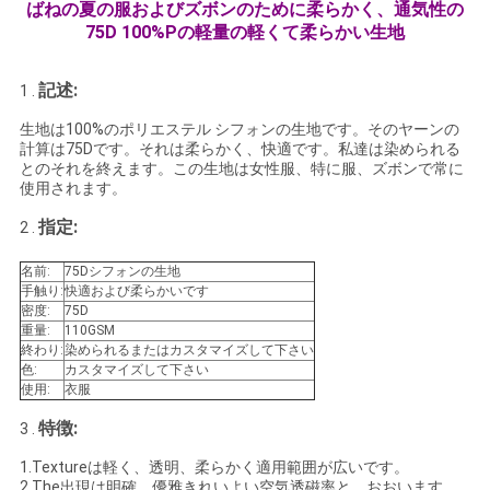
ばねの夏の服およびズボンのために柔らかく、通気性の
い
75D 100%Pの軽量の軽くて柔らかい生地
記述:
1 .
ニ
生地は100%のポリエステル シフォンの生地です。そのヤーンの
ュ
計算は75Dです。それは柔らかく、快適です。私達は染められる
とのそれを終えます。この生地は女性服、特に服、ズボンで常に
使用されます。
ー
指定:
2 .
ス
名前:
75Dシフォンの生地
手触り:
快適および柔らかいです
場
密度:
75D
重量:
110GSM
終わり:
染められるまたはカスタマイズして下さい
合
色:
カスタマイズして下さい
使用:
衣服
特徴:
3 .
COMPANY
NEWS
1.Textureは軽く、透明、柔らかく適用範囲が広いです。
2.The出現は明確、優雅きれいよい空気透磁率と、おおいます。