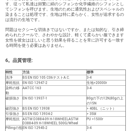
す、従って私達は頻繁に絹のシフォンか化学繊維のシフォンとし
てシフォンを呼びます。生地のために通気性およびスペシャルの
染まることは処理です、生地は特に柔らかく、女性が追求するの
は流行の生地です。
問題はセクシーな切抜きではないですか、または知的な、引き締
められたクールで、さわやかな設計、軽くて柔らかい服できます
女性を彼女はほしいと思う効果を得ることを常に許可する一致す
る時間を使う必要はありません。
6。品質管理
:
特性
方法
標準
洗浄
BS EN ISO 105 C06テストA.C.
3-4
摩耗抵抗
EN ISO 12947-2
生地>20000r
染料の移
AATCC 163
3-4
動
破損強さ
EN ISO 13937-1
80gの下の12N;80gの上
の15N
破烈強さ
BS EN ISO 13938
> 40BL （ニット）
引張強さ
BS EN ISO 13934-2
> 35bl
摩耗抵抗
ASTM D3884-09 H-18WHEELASTM
PU >1500r
D3884-09 H-18WHEEL 500G/Wheel
Pillingの抵
EN ISO 12945-2
3-4