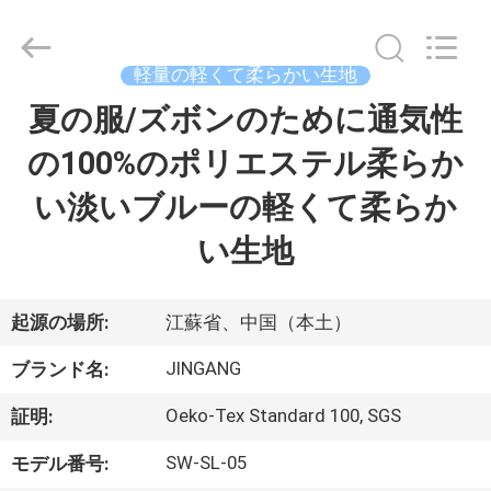
©
2018
-
2025
Suzhou
軽量の軽くて柔らかい生地
Jingang
Textile
夏の服/ズボンのために通気性
家
Co.,Ltd.
All
Rights
の100%のポリエステル柔らか
Reserved.
プ
い淡いブルーの軽くて柔らか
ロ
い生地
ダ
ク
起源の場所:
江蘇省、中国（本土）
ト
JINGANG
ブランド名:
Oeko-Tex Standard 100, SGS
証明:
私
SW-SL-05
モデル番号: