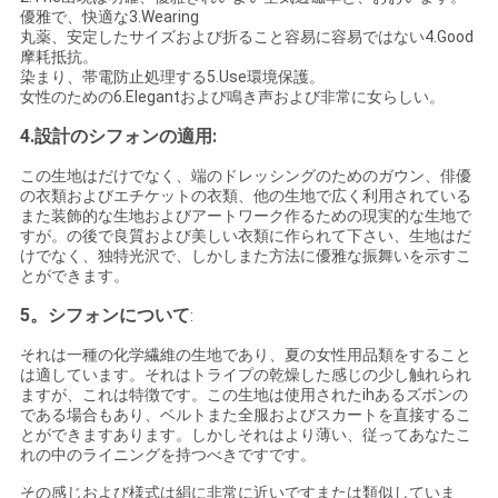
優雅で、快適な3.Wearing
丸薬、安定したサイズおよび折ること容易に容易ではない4.Good
地
摩耗抵抗。
染まり、帯電防止処理する5.Use環境保護。
図
女性のための6.Elegantおよび鳴き声および非常に女らしい。
4.設計のシフォンの適用:
PRIVACY
この生地はだけでなく、端のドレッシングのためのガウン、俳優
の衣類およびエチケットの衣類、他の生地で広く利用されている
POLICY
また装飾的な生地およびアートワーク作るための現実的な生地で
すが。の後で良質および美しい衣類に作られて下さい、生地はだ
けでなく、独特光沢で、しかしまた方法に優雅な振舞いを示すこ
とができます。
5。シフォンについて
:
それは一種の化学繊維の生地であり、夏の女性用品類をすること
は適しています。それはトライプの乾燥した感じの少し触れられ
ますが、これは特徴です。この生地は使用されたihあるズボンの
である場合もあり、ベルトまた全服およびスカートを直接するこ
とができますあります。しかしそれはより薄い、従ってあなたこ
れの中のライニングを持つべきですです。
その感じおよび様式は絹に非常に近いですまたは類似していま