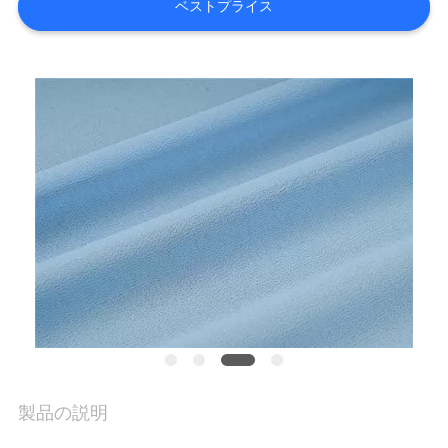
質
ベストプライス
管
理
私
達
に
連
絡
し
な
製品の説明
さ