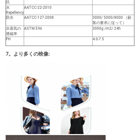
抗
水
AATCC-22-2010
Repellency
防水
AATCC-127-2008
3000/ 5000/8000 （顧
客の要求に従って）
水蒸気の
ASTM E96
3000g /m2/ 24h
透磁率
PH
4.0-7.5
7。より多くの映像: