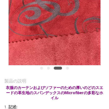
質
管
理
私
達
に
連
絡
製品の説明
し
衣服のカーテンおよびソファーのための厚いのどのスエ
ードの革生地のスパンデックスのMicrofiberの多彩なホ
な
イル
さ
記述:
1 .