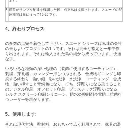
ます。
F.
顧客がサンプル配達を確認した後、点支払は提供されます。スエードの配
達期間は量に従って15-20です。
4。終わりプロセス:
の多数の点完全着色して下さい。スエード シリーズは私達の会社
の最もよいプロダクトの1つです。それは完全な指定と一年中作
り出されます。それは輸入された島の絹から成っています。快適
な手。
いろいろな種類の深い処理の（装飾に使用するコーティング）、
刺繍、穿孔器、カレンダー押しつぶされる、合成物ギニングし印
刷する終わり、熱い銀、砂の洗浄、水洗浄、コーティング、合成
物、熱い押すこと青銅色になり、打ち、浮彫りになる染まること
のデジタル印刷、オフセット印刷、プラスチック浮彫りになる、
シルク スクリーン印刷シリコーン、防水炎抑制剤帯電防止抗菌打
つレーザー等群がります。
5。使用します:
それは現代方法、靴材料、おもちゃで広く利用されて、家具の装