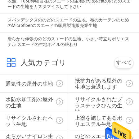
衣類、105D伸縮自在のスエードの生地のための色ののどのスエ
ードの生地をカスタマイズして下さい
スパンデックスののどのスエードの生地、布のカーテンのため
のMicrofiberのスエードの家具製造販売業生地
滑らかな伸張ののどのスエードの生地、小さい苛立ちポリエス
テル スエードの生地ホイルの終わり
人気カテゴリ
すべて
抵抗力がある屋外の
通気性の屋外の生地
生地は衰退します
水防水加工剤の屋外
リサイクルされたプ
の生地
ラスチックびんの生
地
リサイクルされたペ
上塗を施してあるポ
ット生地
リエステル生地
柔らかいナイロン生
のどのスエードの生