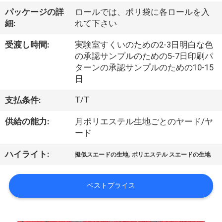
達
パッケージの詳
ロールでは、ポリ袋に各ロールを入
に
細:
れて下さい
つ
受渡し時間:
実験室すくいのための2-3日明白な色
い
の承認サンプルのための5-7日印刷パ
ターンの承認サンプルのための10-15
て
日
T/T
支払条件:
工
供給の能力:
月ポリエステル生地ごとのヤード/ヤ
場
ード
旅
,
ハイライト:
擬似スエードの生地
ポリエステル スエードの生地
行
ベストプライス
品