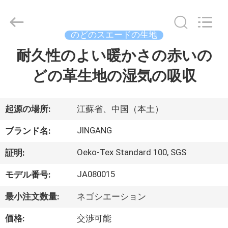
©
2018
-
2026
Suzhou
のどのスエードの生地
Jingang
Textile
耐久性のよい暖かさの赤いの
家
Co.,Ltd.
All
Rights
どの革生地の湿気の吸収
Reserved.
プ
ロ
起源の場所:
江蘇省、中国（本土）
ダ
JINGANG
ブランド名:
ク
Oeko-Tex Standard 100, SGS
証明:
ト
JA080015
モデル番号:
最小注文数量:
ネゴシエーション
私
価格:
交渉可能