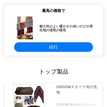
最高の価格で
耐久性のよい暖かさの赤いのどの革
生地の湿気の吸収
続行
トップ製品
280GSMスエード布の生
地
交渉可能 MOQ:ネゴシエーション