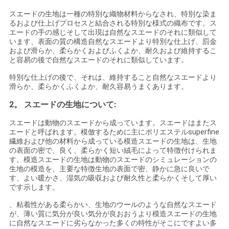
い
スエードの生地は一種の特別な織物材料からなされ、特別な染ま
るおよび仕上げプロセスと結合される特別な様式の織布です。ス
エードの手の感じそして出現は自然なスエードのそれに類似して
います、表面の質の構造自然なスエードより特別な仕上げ、罰金
ニ
および滑らか、柔らかくおよびふくよか、耐久および維持するこ
と容易の後で自然なスエードのそれに類似しています。
ュ
特別な仕上げの後で、それは、維持すること自然なスエードより
滑らか、柔らかくふくよか、耐久容易うまくあります。
ー
2。
スエードの生地について:
ス
スエードは動物のスエードから成っています。スエードはまたス
エードと呼ばれます。模倣するために主にポリエステルsuperfine
繊維および他の材料から成っている模造スエードの生地は、生地
場
の表面の密で、良く、柔らかく短い絨毛によって特徴付けられま
す。模造スエードの生地は動物のスエードのシミュレーションの
合
生地の模造を、主要な特徴生地の表面で密、静かに急に良いで
す、よい暖かさ、湿気の吸収および耐久性と柔らかくそして厚い
です示します。
COMPANY
、粘着性がある柔らかい、生地のウールのような自然なスエード
が、薄い質に気分が良い気分が良おおうより模造スエードの生地
NEWS
に自然なスエードに劣らなかった多くの特性がそこにですよい多