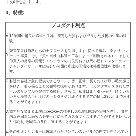
くの特性あります。
3。特徴:
地
プロダクト利点
図
A.
13年間の超良い繊維の生地、安定した質および成長した技術の生産の経
験。
PRIVACY
製造業者は原料からの全プロセスを制御します--従って編み、染まり、ウ
B.
ールの感覚、そして質の点検（私達の工場によって制御される）、そして
POLICY
仲買人の循環の費用引くベテランの（良質および馬小屋）マスターのマー
チャンダイザー、すばらしい範囲に私達の工場の価格優位性を改善しま
す。
C.
私達の会社は急に提供できるウール、密、正常、長くおよび厚い毛の感じ
をひき、引っ張ることの独特な技術があります。（カスタマイズされたウ
ールのサンプルを提供する歓迎。さらに、私達はまた引っ張り、ひくいろ
いろな種類の半仕上げの毛を引き受け終了するドアの幅は280cmまで達す
ることができます）。
D.
協力的な染まる工場はoeko-texの標準100の環境保護の証明を渡し、慣習
的な色固着は顧客の必要性に従ってカスタマイズすることができるレベル
3-4特別な色固着の条件に達することができます。
E.
色の相違シリンダーは確認されたサンプルのレベル4の内で管理されてい