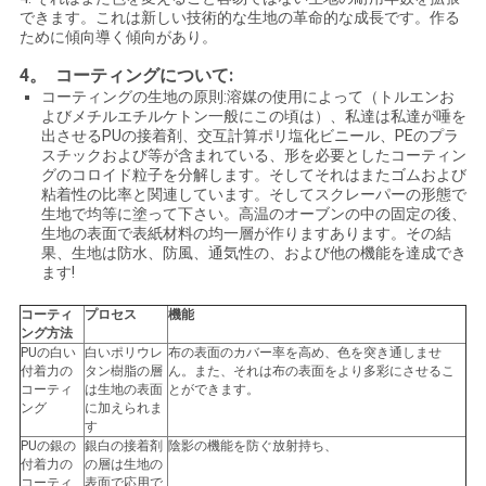
できます。これは新しい技術的な生地の革命的な成長です。作る
ために傾向導く傾向があり。
4。 コーティングについて:
コーティングの生地の原則:溶媒の使用によって（トルエンお
よびメチルエチルケトン一般にこの頃は）、私達は私達が唾を
出させるPUの接着剤、交互計算ポリ塩化ビニール、PEのプラ
スチックおよび等が含まれている、形を必要としたコーティン
グのコロイド粒子を分解します。そしてそれはまたゴムおよび
粘着性の比率と関連しています。そしてスクレーパーの形態で
生地で均等に塗って下さい。高温のオーブンの中の固定の後、
生地の表面で表紙材料の均一層が作りますあります。その結
果、生地は防水、防風、通気性の、および他の機能を達成でき
ます!
コーティ
プロセス
機能
ング方法
PUの白い
白いポリウレ
布の表面のカバー率を高め、色を突き通しませ
付着力の
タン樹脂の層
ん。また、それは布の表面をより多彩にさせるこ
コーティ
は生地の表面
とができます。
ング
に加えられま
す
PUの銀の
銀白の接着剤
陰影の機能を防ぐ放射持ち、
付着力の
の層は生地の
コーティ
表面で応用で