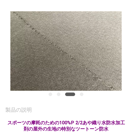
質
管
理
私
達
に
連
絡
し
製品の説明
な
スポーツの摩耗のための100%P 2/2あや織り水防水加工
さ
剤の屋外の生地の特別なツートーン防水