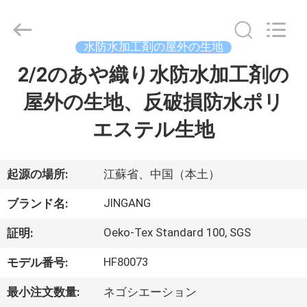
©
2018
-
2026
Suzhou
水防水加工剤の屋外の生地
Jingang
Textile
2/2のあや織り水防水加工剤の
家
Co.,Ltd.
All
Rights
屋外の生地、反破損防水ポリ
Reserved.
プ
エステル生地
ロ
ダ
起源の場所:
江蘇省、中国（本土）
ク
JINGANG
ブランド名:
ト
Oeko-Tex Standard 100, SGS
証明:
HF80073
モデル番号:
私
最小注文数量:
ネゴシエーション