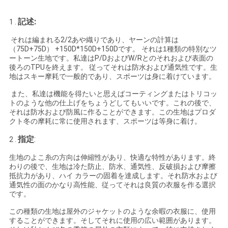
い
記述:
1 .
それは編まれる2/2あや織りであり、ヤーンの計算は
ニ
（75D+75D） +150D*150D+150Dです。
それは1種類の特別なツ
ートーン生地です。私達は
P/DおよびW/Rとのそれおよび表面の
後ろのTPUを終えます。 従ってそれは防水および通気性です。
生
ュ
地はスキー摩耗で一般的であり、スポーツは身に着けています
。
ー
また、私達は機能を得たいと思えばコーティングまたはトリコッ
トのような他の仕上げをちょうどしてもいいです。
これの後で、
ス
それは防水および防風に作ることができます。この生地はプロダ
クト冬の摩耗に常に使用されます、スポーツは等身に着け。
指定
:
2 .
場
生地のよこ糸の方向は伸縮性があり、快適な特性があります。終
合
わりの後で、生地は冷た防止、防水、通気性、反破損および摩擦
抵抗力があり、ハイ カラーの固着を達成します。それ防水および
通気性の面のかなり高性能、従ってそれは良質の衣服を作る選択
です。
COMPANY
この種類の生地は屋外のジャケットのような余暇の衣服に、使用
NEWS
することができます。そしてそれに使用の広い範囲があります。