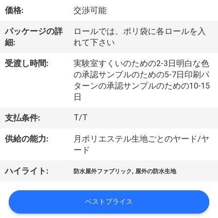
達
価格:
交渉可能
に
パッケージの詳
ロールでは、ポリ袋に各ロールを入
つ
細:
れて下さい
い
受渡し時間:
実験室すくいのための2-3日明白な色
て
の承認サンプルのための5-7日印刷パ
ターンの承認サンプルのための10-15
日
工
T/T
支払条件:
場
供給の能力:
月ポリエステル生地ごとのヤード/ヤ
旅
ード
行
,
ハイライト:
防水屋外ファブリック
屋外の防水生地
品
ベストプライス