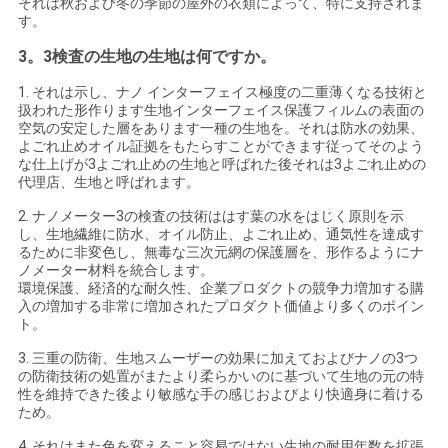
それは秋および冬の季節の屋外の衣類によって、特に支持されま
す。
地
3。
3検査の生地の生地は何ですか。
図
1. それは示し、ナノ インターフェイス極度の二重薄くなる技術と
扱われた形作ります生地インターフェイス保護フィルムの表面の
空気の安定した層をあります一種の生地を。それは防水の効果、
よごれ止めオイル証拠をもたらすことができます従ってそのよう
PRIVACY
な仕上げが3よごれ止めの生地と呼ばれた後それは3よごれ止めの
代理店、生地と呼ばれます。
POLICY
2. ナノメーター3の検査の技術ははす葉の水をはじく原則を示
し、生地繊維に防水、オイル防止、よごれ止め、通気性を達成す
るために非変色し、無毒な三次元網の保護層を、形作るようにナ
ノメーター材料を統合します。
環境保護、経済的な耐久性、企業プロダクトの競争力増加する購
入の増加する非常に増加されたプロダクト価値より多くのポイン
ト。
3. 三重の防衛、生地スムーザーの効果に加えておよびナノの3つ
の防衛技術の処置がまたより柔らかいのに基づいて生地の元の特
性を維持できた後より敏感な手の感じおよびより快適身に着ける
ため。
4. それはまた色を変えること容易ではない生地の耐用年数を拡張