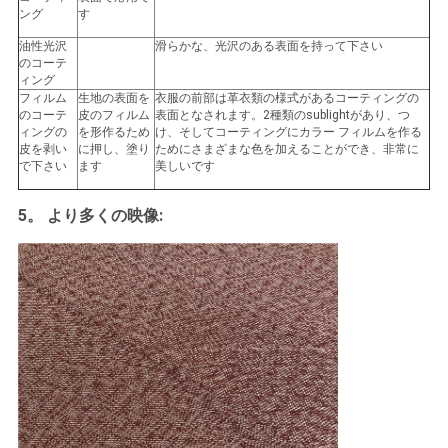
ング
す
油性光沢
滑らかな、光沢のある表面を持って下さい
のコーテ
ィング
フィルム
生地の表面を
衣服の前部は革衣類の様式があるコーティングの
のコーテ
皮のフィルム
表面となされます。2種類のsublightがあり、つ
ィングの
を形作るため
け、そしてコーティングにカラー フィルムを作る
皮を剥い
に押し、塗り
ためにさまざまな色を加えることができ、非常に
で下さい
ます
美しいです
5。
:
より多くの映像