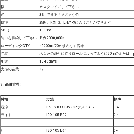
幅
カスタマイズして下さい
色
利用できるさまざまな色
標準
範囲、ROHS、EN71-3に合うことができます
MOQ
1000m
能力を供給して下さい
月例2000,000m
ローディングQTY
40000m/20のまわり」容器
包装
あなたの条件に従うロールによってように50mのまたは、po
配達
10-15days
支払の言葉
T/T
:
3 .
品質管理
特性
方法
標準
洗浄
BS EN ISO 105 C06テストA.C.
3-4
ライト
ISO 105 B02
3-4
汗
ISO 105 E04
3-4