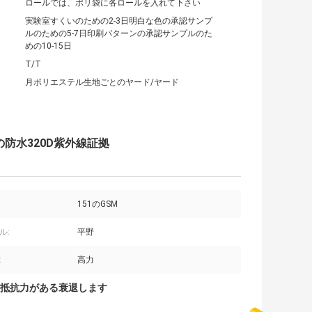
ロールでは、ポリ袋に各ロールを入れて下さい
実験室すくいのための2-3日明白な色の承認サンプ
ルのための5-7日印刷パターンの承認サンプルのた
めの10-15日
T/T
月ポリエステル生地ごとのヤード/ヤード
防水320D紫外線証拠
151のGSM
ル:
平野
:
高力
抵抗力がある衰退します