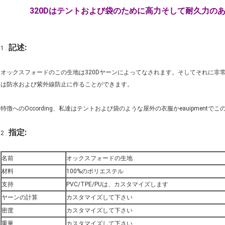
320Dはテントおよび袋のために高力そして耐久力の
記述:
1 .
オックスフォードのこの生地は320Dヤーンによってなされます。そしてそれに非
は防水および紫外線防止に作ることができます。
特徴へのOccording、私達はテントおよび袋のような屋外の衣服かeauipment
指定:
2 .
名前
オックスフォードの生地
材料
100%のポリエステル
支持
PVC/TPE/PUは、カスタマイズします
ヤーンの計算
カスタマイズして下さい
密度
カスタマイズして下さい
重量
カスタマイズして下さい