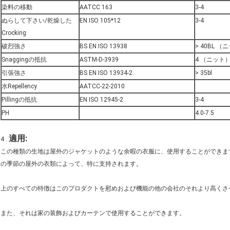
染料の移動
AATCC 163
3-4
ぬらして下さい/乾燥した
EN ISO 105*12
3-4
Crocking
破烈強さ
BS EN ISO 13938
> 40BL （
Snaggingの抵抗
ASTM-D-3939
4 （ニット
引張強さ
BS EN ISO 13934-2
> 35bl
水Repellency
AATCC-22-2010
Pillingの抵抗
EN ISO 12945-2
3-4
PH
4.0-7.5
適用:
4 .
この種類の生地は屋外のジャケットのような余暇の衣服に、使用することができま
の季節の屋外の衣類によって、特に支持されます。
上のすべての特徴はこのプロダクトを慰めおよび機能の他の会社のそれより高くさ
また、それは家の装飾およびカーテンで使用することができます。