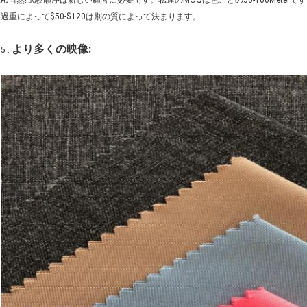
A:
当然!試験順序は新しい顧客に必要です。私達のMOQは色ごとの50-100Meterです
過重によって$50-$120は別の質によって決まります。
より多くの映像:
5 .