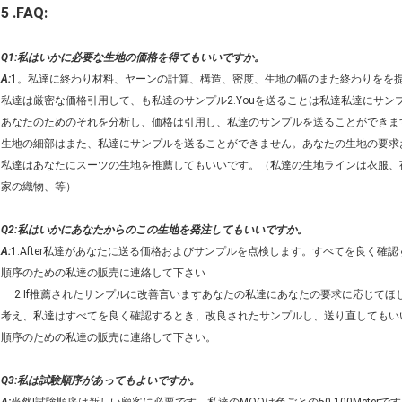
5 .FAQ:
Q1:私はいかに必要な生地の価格を得てもいいですか。
A:
1。私達に終わり材料、ヤーンの計算、構造、密度、生地の幅のまた終わりをを
私達は厳密な価格引用して、も私達のサンプル2.Youを送ることは私達私達にサン
あなたのためのそれを分析し、価格は引用し、私達のサンプルを送ることができま
生地の細部はまた、私達にサンプルを送ることができません。あなたの生地の要求
私達はあなたにスーツの生地を推薦してもいいです。（私達の生地ラインは衣服、
家の織物、等）
Q2:私はいかにあなたからのこの生地を発注してもいいですか。
A:
1.After私達があなたに送る価格およびサンプルを点検します。すべてを良く確
順序のための私達の販売に連絡して下さい
2.If推薦されたサンプルに改善言いますあなたの私達にあなたの要求に応じてほ
考え、私達はすべてを良く確認するとき、改良されたサンプルし、送り直してもい
順序のための私達の販売に連絡して下さい。
Q3:私は試験順序があってもよいですか。