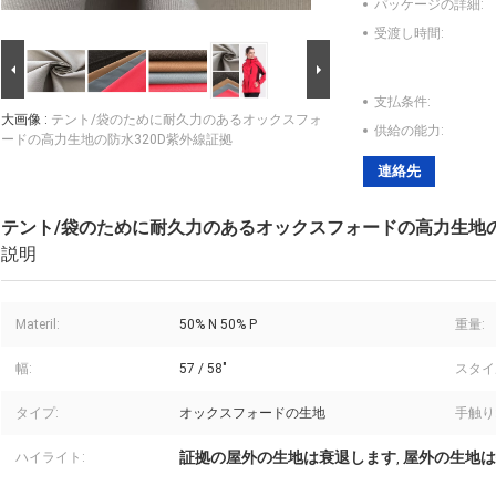
パッケージの詳細:
受渡し時間:
支払条件:
大画像 :
テント/袋のために耐久力のあるオックスフォ
供給の能力:
ードの高力生地の防水320D紫外線証拠
連絡先
テント/袋のために耐久力のあるオックスフォードの高力生地の
説明
Materil:
50% N 50% P
重量:
幅:
57 / 58"
スタイ
タイプ:
オックスフォードの生地
手触り
証拠の屋外の生地は衰退します
屋外の生地は
ハイライト:
,