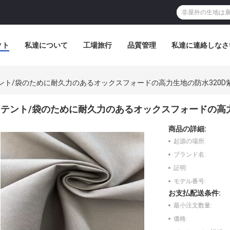
クト
私達について
工場旅行
品質管理
私達に連絡しなさ
ント/袋のために耐久力のあるオックスフォードの高力生地の防水320D
テント/袋のために耐久力のあるオックスフォードの高力
商品の詳細:
起源の場所:
ブランド名:
証明:
モデル番号:
お支払配送条件:
最小注文数量:
価格: