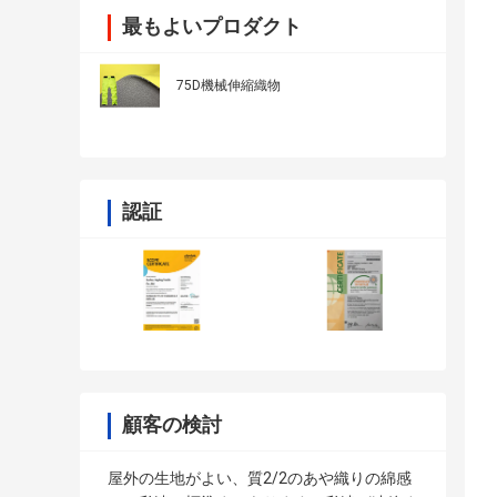
最もよいプロダクト
75D機械伸縮織物
認証
顧客の検討
屋外の生地がよい、質2/2のあや織りの綿感