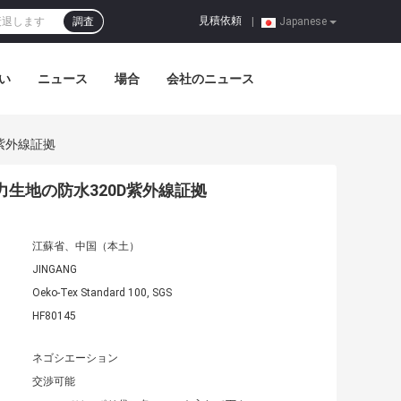
見積依頼
調査
|
Japanese
い
ニュース
場合
会社のニュース
紫外線証拠
生地の防水320D紫外線証拠
江蘇省、中国（本土）
JINGANG
Oeko-Tex Standard 100, SGS
HF80145
ネゴシエーション
交渉可能