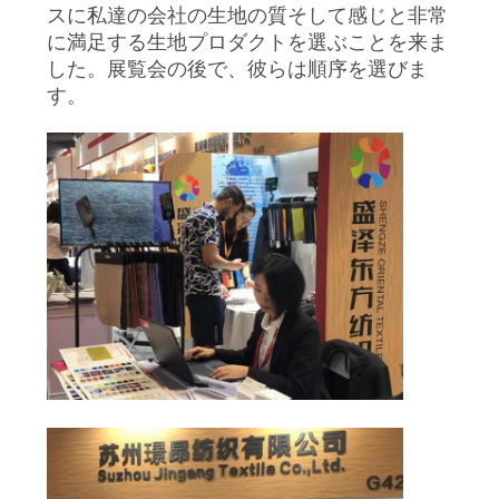
スに私達の会社の生地の質そして感じと非常
い
に満足する生地プロダクトを選ぶことを来ま
した。展覧会の後で、彼らは順序を選びま
す。
ニ
ュ
ー
ス
場
合
COMPANY
NEWS