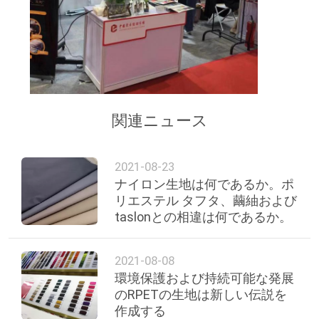
関連ニュース
2021-08-23
ナイロン生地は何であるか。ポ
リエステル タフタ、繭紬および
taslonとの相違は何であるか。
2021-08-08
環境保護および持続可能な発展
のRPETの生地は新しい伝説を
作成する