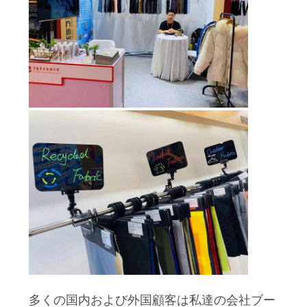
質
管
理
私
達
に
連
絡
し
な
さ
多くの国内および外国顧客は私達の会社ブー