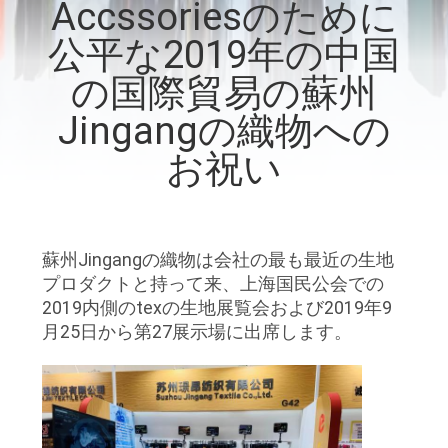
達
Accssoriesのために
に
公平な2019年の中国
つ
の国際貿易の蘇州
い
Jingangの織物への
て
お祝い
工
蘇州Jingangの織物は会社の最も最近の生地
場
プロダクトと持って来、上海国民公会での
旅
2019内側のtexの生地展覧会および2019年9
月25日から第27展示場に出席します。
行
品