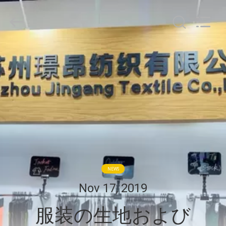
©
2018
-
2026
Suzhou
Jingang
Textile
家
Co.,Ltd.
All
Rights
Reserved.
プ
ロ
ダ
ク
ト
NEWS
Nov 17, 2019
私
服装の生地および