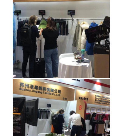
地
図
PRIVACY
POLICY