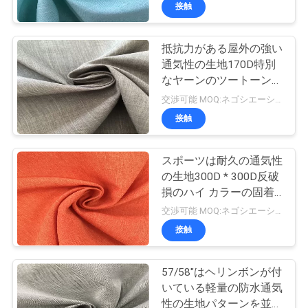
達
接触
に
抵抗力がある屋外の強い
つ
通気性の生地170D特別
い
なヤーンのツートーン摩
擦
交渉可能 MOQ:ネゴシエーション
て
接触
工
スポーツは耐久の通気性
の生地300D * 300D反破
場
損のハイ カラーの固着--
旅
を身に着けています
交渉可能 MOQ:ネゴシエーション
接触
行
57/58"はヘリンボンが付
品
いている軽量の防水通気
性の生地パターンを並べ