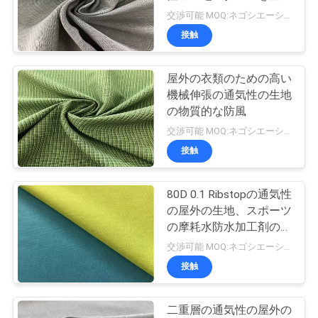
質
ます
交渉可能 MOQ:ネゴシエーション
管
接触
理
屋外の衣類のための高い
機械伸張の通気性の生地
私
の物質的な防風
交渉可能 MOQ:ネゴシエーション
達
接触
に
連
80D 0.1 Ribstopの通気性
の屋外の生地、スポーツ
絡
の摩耗水防水加工剤の通
気性の生地
交渉可能 MOQ:ネゴシエーション
し
接触
な
さ
二重層の通気性の屋外の