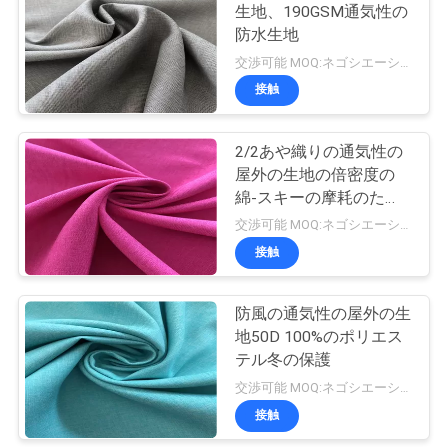
生地、190GSM通気性の
い
防水生地
交渉可能 MOQ:ネゴシエーション
接触
ニ
ュ
2/2あや織りの通気性の
屋外の生地の倍密度の
ー
綿-スキーの摩耗のため
ス
の感じ
交渉可能 MOQ:ネゴシエーション
接触
場
防風の通気性の屋外の生
合
地50D 100%のポリエス
テル冬の保護
交渉可能 MOQ:ネゴシエーション
COMPANY
接触
NEWS