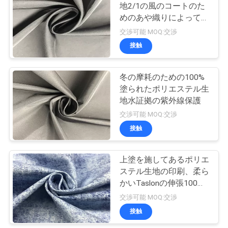
地2/1の風のコートのた
い
めのあや織りによってね
じられたコーティングの
交渉可能 MOQ:交渉
記憶生地に塗りました
接触
ニ
ュ
冬の摩耗のための100%
塗られたポリエステル生
ー
地水証拠の紫外線保護
ス
交渉可能 MOQ:交渉
接触
場
上塗を施してあるポリエ
合
ステル生地の印刷、柔ら
かいTaslonの伸張100ポ
リエステル生地
交渉可能 MOQ:交渉
COMPANY
接触
NEWS