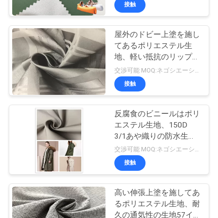
達
接触
に
屋外のドビー上塗を施し
つ
てあるポリエステル生
い
地、軽い抵抗のリップス
トップポリエステル生地
交渉可能 MOQ:ネゴシエーション
て
接触
工
反腐食のビニールはポリ
エステル生地、150D
場
3/1あや織りの防水生地
旅
に塗りました
交渉可能 MOQ:ネゴシエーション
接触
行
高い伸張上塗を施してあ
品
るポリエステル生地、耐
久の通気性の生地57イ