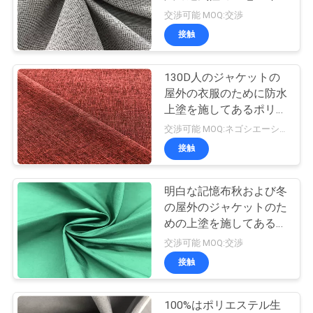
質
ンチの幅
交渉可能 MOQ:交渉
管
接触
理
130D人のジャケットの
屋外の衣服のために防水
私
上塗を施してあるポリエ
ステル生地の平野の混合
交渉可能 MOQ:ネゴシエーション
達
物
接触
に
連
明白な記憶布秋および冬
の屋外のジャケットのた
絡
めの上塗を施してあるポ
リエステル生地
交渉可能 MOQ:交渉
し
接触
な
さ
100%はポリエステル生