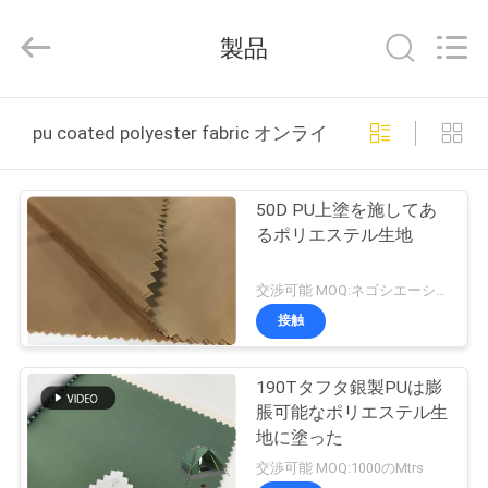
©
2018
-
製品
2026
Suzhou
Jingang
Textile
家
Co.,Ltd.
All
pu coated polyester fabric オンライン製造
Rights
Reserved.
プ
50D PU上塗を施してあ
ロ
るポリエステル生地
ダ
交渉可能 MOQ:ネゴシエーション
ク
接触
ト
190Tタフタ銀製PUは膨
脹可能なポリエステル生
私
地に塗った
交渉可能 MOQ:1000のMtrs