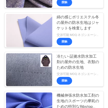
達
接触
に
綿の感じポリエステル冬
つ
の屋外の防水生地はジャ
い
ケットを検査します
交渉可能 MOQ:ネゴシエーション
て
接触
工
冷たい-証拠水防水加工
剤の屋外の生地、衣類の
場
ための防水生地
旅
交渉可能 MOQ:ネゴシエーション
接触
行
機械伸張水防水加工剤の
品
生地のスポーツの摩耗の
ための特別なRibstopの