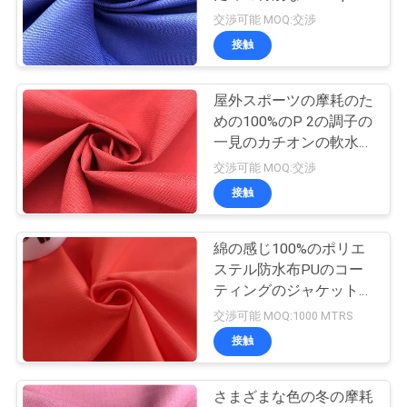
質
カチオンの生地
交渉可能 MOQ:交渉
管
接触
理
屋外スポーツの摩耗のた
めの100%のP 2の調子の
私
一見のカチオンの軟水の
反発する生地
交渉可能 MOQ:交渉
達
接触
に
連
綿の感じ100%のポリエ
ステル防水布PUのコー
絡
ティングのジャケットの
ウインドブレイカーの生
交渉可能 MOQ:1000 MTRS
し
地
接触
な
さ
さまざまな色の冬の摩耗