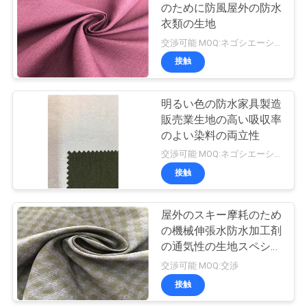
のために防風屋外の防水
い
衣類の生地
交渉可能 MOQ:ネゴシエーション
接触
ニ
ュ
明るい色の防水家具製造
販売業生地の高い吸収率
ー
のよい染料の両立性
ス
交渉可能 MOQ:ネゴシエーション
接触
場
屋外のスキー摩耗のため
合
の機械伸張水防水加工剤
の通気性の生地スペシャ
ル
交渉可能 MOQ:交渉
COMPANY
接触
NEWS