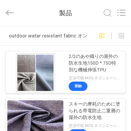
©
2018
-
製品
2026
Suzhou
Jingang
Textile
家
Co.,Ltd.
All
outdoor water resistant fabric オンライン製造
Rights
Reserved.
プ
2/2のあや織りの屋外の
ロ
防水生地150D * 75D特
別な機械伸張TPU
ダ
交渉可能 MOQ:ネゴシエーション
ク
接触
ト
スキーの摩耗のために塗
られる帯電防止二重層の
私
屋外の防水生地
交渉可能 MOQ:ネゴシエーション